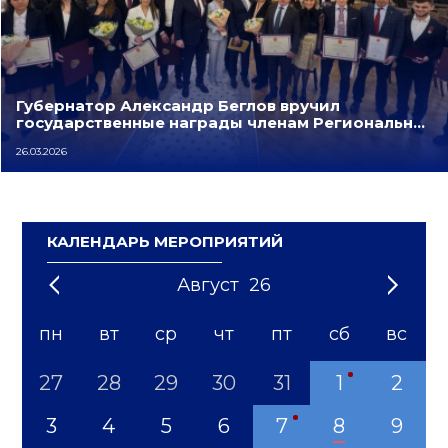
Губернатор Александр Беглов вручил
государственные награды членам Региональн…
26.03.2026
КАЛЕНДАРЬ МЕРОПРИЯТИЙ
Август
26
'21
1
'22
2
'23
3
4
'24
5
'25
6
'26
7
'27
8
'28
9
'29
10
'30
11
'31
12
пн
вт
ср
чт
пт
сб
вс
27
28
29
30
31
1
2
3
4
5
6
7
8
9