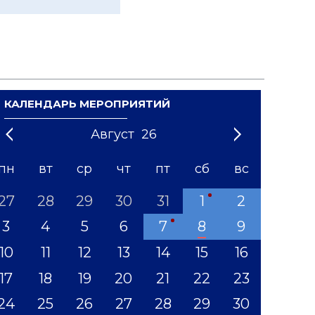
КАЛЕНДАРЬ МЕРОПРИЯТИЙ
Август
26
21
1
'22
2
'23
3
4
'24
5
'25
6
'26
7
'27
8
'28
9
'29
10
'30
11
'31
12
пн
вт
ср
чт
пт
сб
вс
27
28
29
30
31
1
2
3
4
5
6
7
8
9
10
11
12
13
14
15
16
17
18
19
20
21
22
23
24
25
26
27
28
29
30