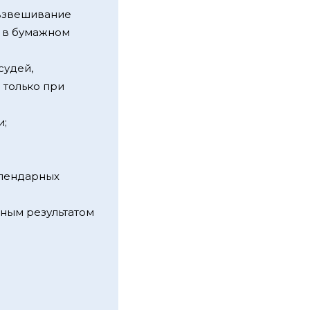
 взвешивание
а в бумажном
судей,
 только при
и;
алендарных
ьным результатом