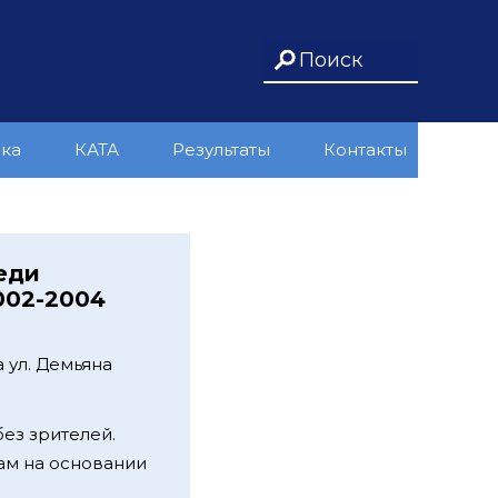
ика
КАТА
Результаты
Контакты
еди
002-2004
 ул. Демьяна
без зрителей.
кам на основании