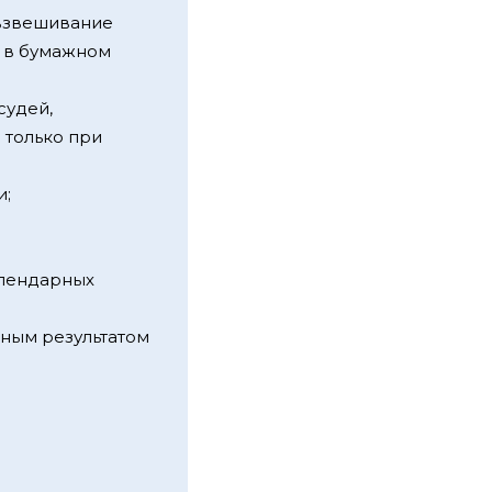
 взвешивание
а в бумажном
судей,
 только при
и;
алендарных
ьным результатом