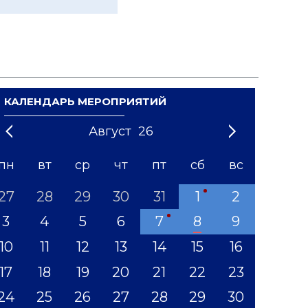
КАЛЕНДАРЬ МЕРОПРИЯТИЙ
Август
26
21
1
'22
2
'23
3
4
'24
5
'25
6
'26
7
'27
8
'28
9
'29
10
'30
11
'31
12
пн
вт
ср
чт
пт
сб
вс
27
28
29
30
31
1
2
3
4
5
6
7
8
9
10
11
12
13
14
15
16
17
18
19
20
21
22
23
24
25
26
27
28
29
30