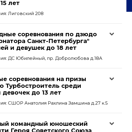
15 лет
ия: Лиговский 208
ные соревнования по дзюдо
рнатора Санкт-Петербурга"
ей и девушек до 18 лет
ия: ДС Юбилейный, пр. Добролюбова д.18А
ые соревнования на призы
о Турбостроитель среди
 девочек до 13 лет
я: СШОР Анатолия Рахлина Замшина д.27 к.5
ый командный юношеский
яти Героя Советского Союза