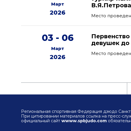
Март
В.Я.Петров
2026
Место проведени
03 - 06
Первенство
девушек до 
Март
Место проведен
2026
Региональная спортивная Федерация дзюдо Санкт-
При цитировании материалов ссылка на пресс-сл
официальный сайт
wwww.spbjudo.com
обязательн