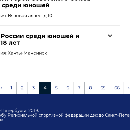
а среди юношей
я: Вязовая аллея, д.10
 России среди юношей и
18 лет
ия: Ханты-Мансийск
‹
1
2
3
4
5
6
7
8
65
66
›
Петербурга, 2019.
ужбу Региональной спортивной федерации дзюдо Санкт-Пете
а.