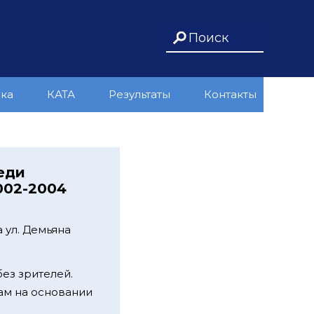
ика
КАТА
Результаты
Контакты
еди
002-2004
 ул. Демьяна
без зрителей.
кам на основании