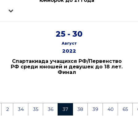
юниорок до 21 года
25 - 30
Август
2022
Спартакиада учащихся РФ/Первенство
РФ среди юношей и девушек до 18 лет.
Финал
2
34
35
36
37
38
39
40
65