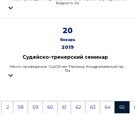
Бедного, 9а
20
Январь
2019
Судейско-тренерский семинар
Место проведения: СШОР им. Рахлина, Кондратьевский пр.,
13а
2
58
59
60
61
62
63
64
65