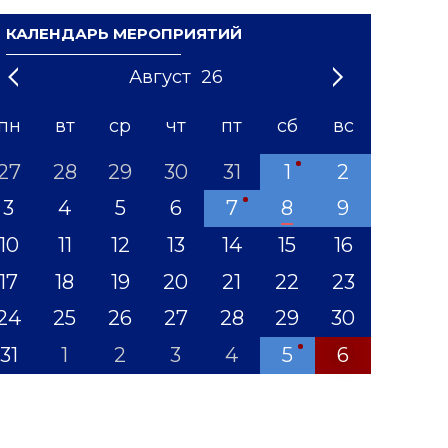
КАЛЕНДАРЬ МЕРОПРИЯТИЙ
Август
26
21
1
'22
2
'23
3
4
'24
5
'25
6
'26
7
'27
8
'28
9
'29
10
'30
11
'31
12
пн
вт
ср
чт
пт
сб
вс
27
28
29
30
31
1
2
3
4
5
6
7
8
9
10
11
12
13
14
15
16
17
18
19
20
21
22
23
24
25
26
27
28
29
30
31
1
2
3
4
5
6