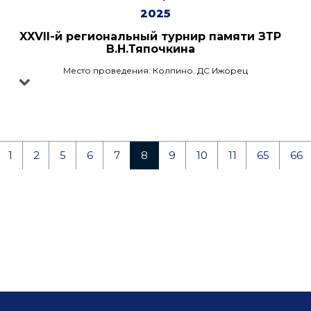
2025
XXVII-й региональный турнир памяти ЗТР
В.Н.Тяпочкина
Место проведения: Колпино. ДС Ижорец
1
2
5
6
7
8
9
10
11
65
66