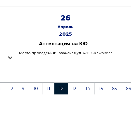
26
Апрель
2025
Аттестация на КЮ
Место проведения: Гаванская ул. 47Б. СК "Факел"
1
2
9
10
11
12
13
14
15
65
66