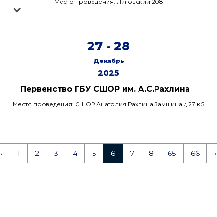
Место проведения: Лиговский 208
27 - 28
Декабрь
2025
Первенство ГБУ СШОР им. А.С.Рахлина
Место проведения: СШОР Анатолия Рахлина Замшина д.27 к.5
‹
1
2
3
4
5
6
7
8
65
66
›