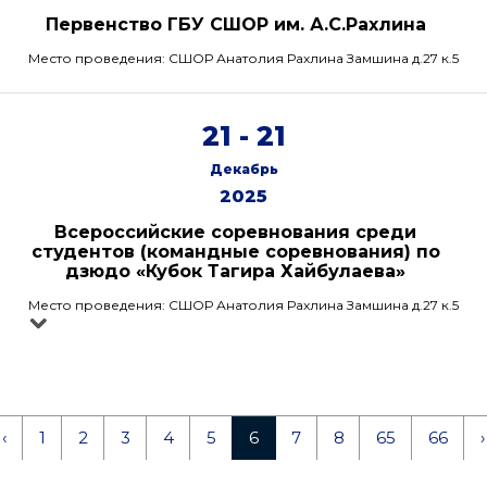
Первенство ГБУ СШОР им. А.С.Рахлина
Место проведения: СШОР Анатолия Рахлина Замшина д.27 к.5
21 - 21
Декабрь
2025
Всероссийские соревнования среди
студентов (командные соревнования) по
дзюдо «Кубок Тагира Хайбулаева»
Место проведения: СШОР Анатолия Рахлина Замшина д.27 к.5
‹
1
2
3
4
5
6
7
8
65
66
›