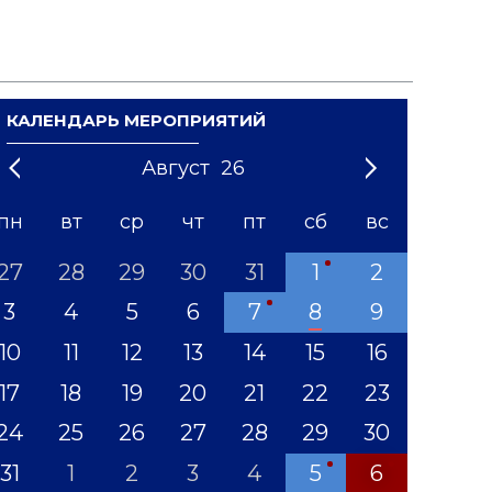
КАЛЕНДАРЬ МЕРОПРИЯТИЙ
Август
26
21
1
'22
2
'23
3
4
'24
5
'25
6
'26
7
'27
8
'28
9
'29
10
'30
11
'31
12
пн
вт
ср
чт
пт
сб
вс
27
28
29
30
31
1
2
3
4
5
6
7
8
9
10
11
12
13
14
15
16
17
18
19
20
21
22
23
24
25
26
27
28
29
30
31
1
2
3
4
5
6