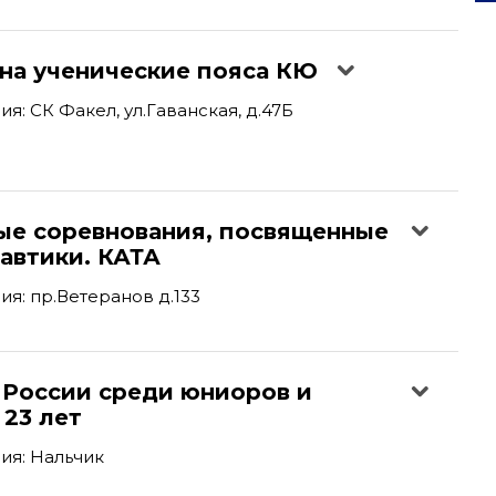
 на ученические пояса КЮ
я: СК Факел, ул.Гаванская, д.47Б
ые соревнования, посвященные
автики. КАТА
я: пр.Ветеранов д.133
 России среди юниоров и
23 лет
ия: Нальчик