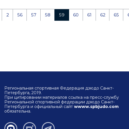
2
56
57
58
59
60
61
62
65
Региональная спортивная Федерация дзюдо Санкт-
Петербурга, 2019.
При цитировании материалов ссылка на пресс-службу
Региональной спортивной федерации дзюдо Санкт-
Петербурга и официальный сайт
wwww.spbjudo.com
обязательна.