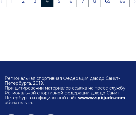
‹
1
2
3
4
5
6
7
8
65
66
›
Региональная спортивная Федерация дзюдо Санкт-
Петербурга, 2019.
При цитировании материалов ссылка на пресс-службу
Региональной спортивной федерации дзюдо Санкт-
Петербурга и официальный сайт
wwww.spbjudo.com
обязательна.