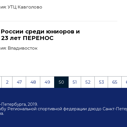
ия: УТЦ Кавголово
 России среди юниоров и
 23 лет ПЕРЕНОС
ия: Владивосток
2
47
48
49
50
51
52
53
65
Петербурга, 2019.
ужбу Региональной спортивной федерации дзюдо Санкт-Пете
а.