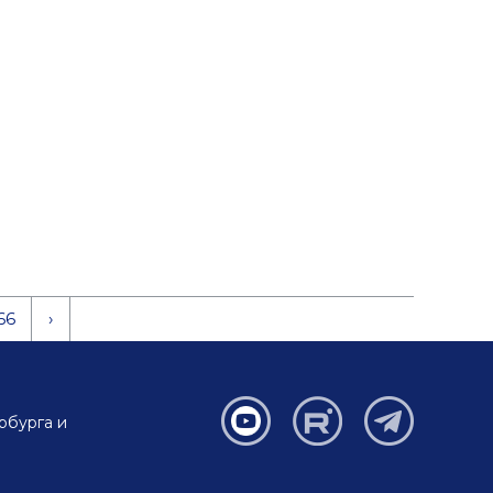
66
›
рбурга и