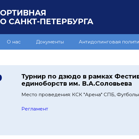
ПОРТИВНАЯ
 САНКТ-ПЕТЕРБУРГА
О нас
Документы
Антидопинговая полит
9
Турнир по дзюдо в рамках Фести
единоборств им. В.А.Соловьева
Место проведения: КСК "Арена" СПБ, Футбольна
Регламент