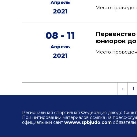
Апрель
Место проведен
2021
08 - 11
Первенство
юниорок до
Апрель
Место проведен
2021
‹
1
Региональная спортивная Федерация дзюдо Санкт-
При цитировании материалов ссылка на пресс-сл
официальный сайт
wwww.spbjudo.com
обязательн