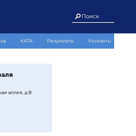
ика
КАТА
Результаты
Контакты
валя
я аллея, д.8.