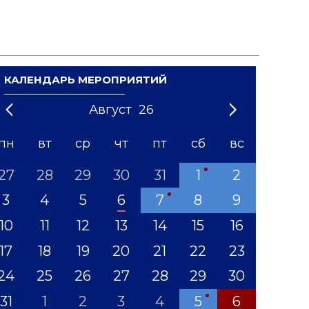
КАЛЕНДАРЬ МЕРОПРИЯТИЙ
Август
26
21
1
'22
2
'23
3
4
'24
5
'25
6
'26
7
'27
8
'28
9
'29
10
'30
11
'31
12
пн
вт
ср
чт
пт
сб
вс
27
28
29
30
31
1
2
3
4
5
6
7
8
9
10
11
12
13
14
15
16
17
18
19
20
21
22
23
24
25
26
27
28
29
30
31
1
2
3
4
5
6