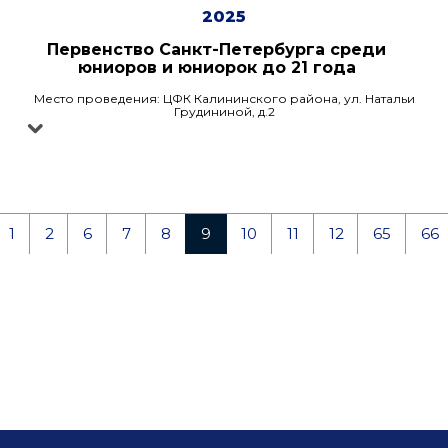
2025
Первенство Санкт-Петербурга среди
юниоров и юниорок до 21 года
Место проведения: ЦФК Калининского района, ул. Натальи
Грудининой, д.2
1
2
6
7
8
9
10
11
12
65
66