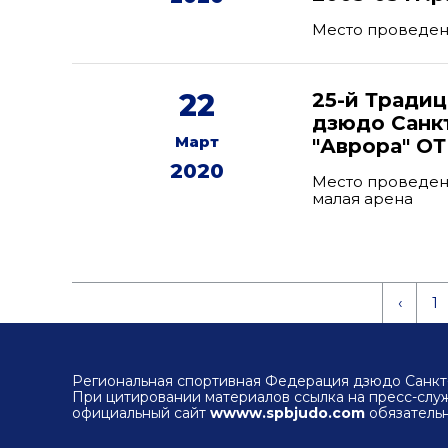
Место проведен
22
25-й Тради
дзюдо Санк
Март
"Аврора" О
2020
Место проведени
малая арена
‹
1
Региональная спортивная Федерация дзюдо Санкт-
При цитировании материалов ссылка на пресс-сл
официальный сайт
wwww.spbjudo.com
обязательн