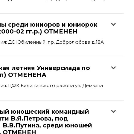
пы среди юниоров и юниорок
(2000-02 гг.р.) ОТМЕНЕН
ия: ДС Юбилейный, пр. Добролюбова д.18А
кая летняя Универсиада по
тап) ОТМЕНЕНА
я: ЦФК Калининского района ул. Демьяна
ый юношеский командный
ти В.Я.Петрова, под
 В.В.Путина, среди юношей
р. ОТМЕНЕН