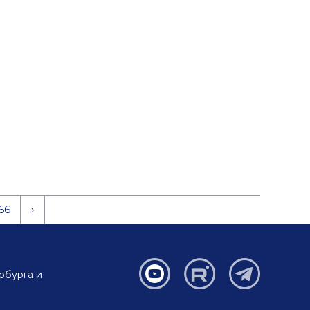
66
›
рбурга и