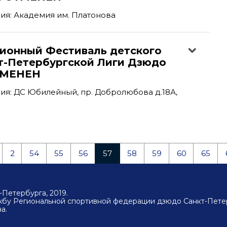
ия: Академия им. Платонова
ционный Фестиваль детского
т-Петербургской Лиги Дзюдо
ТМЕНЕН
я: ДС Юбилейный, пр. Добролюбова д.18А,
2
54
55
56
57
58
59
60
65
Петербурга, 2019.
ужбу Региональной спортивной федерации дзюдо Санкт-Пете
а.