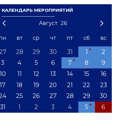
КАЛЕНДАРЬ МЕРОПРИЯТИЙ
Август
26
21
1
'22
2
'23
3
4
'24
5
'25
6
'26
7
'27
8
'28
9
'29
10
'30
11
'31
12
пн
вт
ср
чт
пт
сб
вс
27
28
29
30
31
1
2
3
4
5
6
7
8
9
10
11
12
13
14
15
16
17
18
19
20
21
22
23
24
25
26
27
28
29
30
31
1
2
3
4
5
6