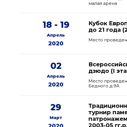
малая арена
18 - 19
Кубок Евро
до 21 года 
Апрель
Место проведен
2020
02
Всероссийс
дзюдо (I э
Апрель
Место проведени
2020
Бедного д.9А
29
Традиционн
турнир памя
Март
патронажем
2003-05 гг.
2020