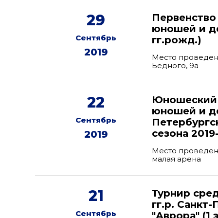
29
Первенство
юношей и де
Сентябрь
гг.рожд.)
2019
Место проведени
Бедного, 9а
22
Юношеский 
юношей и де
Сентябрь
Петербургск
сезона 2019
2019
Место проведени
малая арена
21
Турнир сре
гг.р. Санкт
Сентябрь
"Аврора" (1 