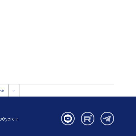
66
›
рбурга и