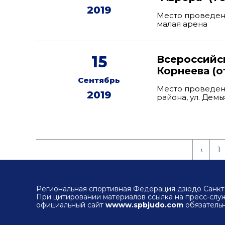
2019
Место проведени
малая арена
15
Всероссийск
Корнеева (о
Сентябрь
Место проведен
2019
района, ул. Дем
‹
1
Региональная спортивная Федерация дзюдо Санкт-
При цитировании материалов ссылка на пресс-сл
официальный сайт
wwww.spbjudo.com
обязательн