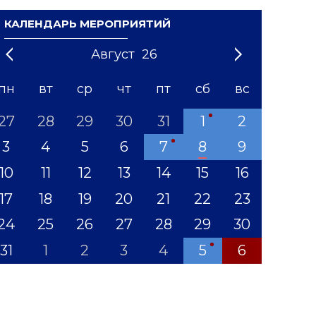
КАЛЕНДАРЬ МЕРОПРИЯТИЙ
Август
26
21
1
'22
2
'23
3
4
'24
5
'25
6
'26
7
'27
8
'28
9
'29
10
'30
11
'31
12
пн
вт
ср
чт
пт
сб
вс
27
28
29
30
31
1
2
3
4
5
6
7
8
9
10
11
12
13
14
15
16
17
18
19
20
21
22
23
24
25
26
27
28
29
30
31
1
2
3
4
5
6