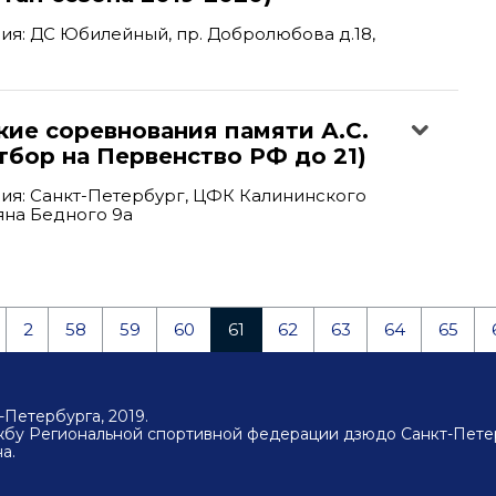
я: ДС Юбилейный, пр. Добролюбова д.18,
ие соревнования памяти А.С.
тбор на Первенство РФ до 21)
ия: Санкт-Петербург, ЦФК Калининского
ьяна Бедного 9а
2
58
59
60
61
62
63
64
65
Петербурга, 2019.
ужбу Региональной спортивной федерации дзюдо Санкт-Пете
а.