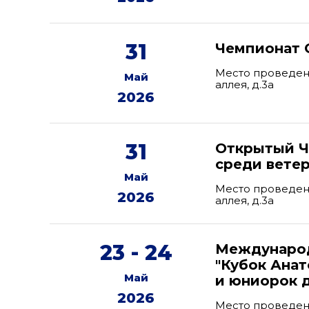
31
Чемпионат 
Место проведени
Май
аллея, д.3а
2026
31
Открытый Ч
среди вете
Май
Место проведени
2026
аллея, д.3а
23 - 24
Международ
"Кубок Ана
Май
и юниорок д
2026
Место проведен