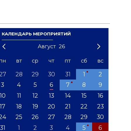
КАЛЕНДАРЬ МЕРОПРИЯТИЙ
Август
26
21
1
'22
2
'23
3
4
'24
5
'25
6
'26
7
'27
8
'28
9
'29
10
'30
11
'31
12
пн
вт
ср
чт
пт
сб
вс
27
28
29
30
31
1
2
3
4
5
6
7
8
9
10
11
12
13
14
15
16
17
18
19
20
21
22
23
24
25
26
27
28
29
30
31
1
2
3
4
5
6