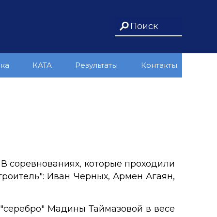
ика
КАТА
Результаты
Контакты
 В соревнованиях, которые проходили
роитель": Иван Черных, Армен Агаян,
и "серебро" Мадины Таймазовой в весе