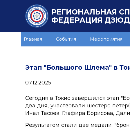
РЕГИОНАЛЬНАЯ С
ФЕДЕРАЦИЯ ДЗЮДО
Главная
События
Мероприятия
Этап "Большого Шлема" в Ток
07.12.2025
Сегодня в Токио завершился этап "Б
два дня, участвовали шестеро петер
Инал Тасоев, Глафира Борисова, Дал
Результатом стали две медали: "брон