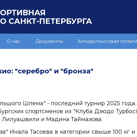
ПОРТИВНАЯ
 САНКТ-ПЕТЕРБУРГА
О нас
Документы
Антидопинговая полит
ио: "серебро" и "бронза"
ольшого Шлема" - последний турнир 2025 года.
бургских спортсменов из "Клуба Дзюдо Турбост
и Лилуашвили и Мадина Таймазова.
за" Инала Тасоева в категории свыше 100 кг 