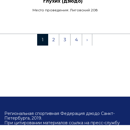
глухих (дзюдо)
Место проведения: Лиговский 208
1
2
3
4
›
Региональная спортивная Федерация дзюдо Санкт-
Петербурга, 2019.
При цитировании материалов ссылка на пресс-службу
Региональной спортивной федерации дзюдо Санкт-