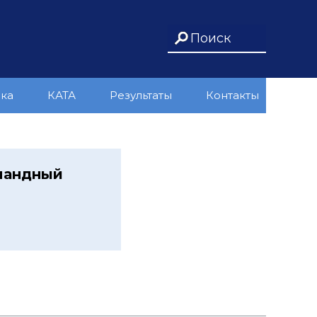
ика
КАТА
Результаты
Контакты
омандный