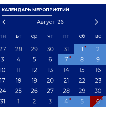
КАЛЕНДАРЬ МЕРОПРИЯТИЙ
Август
26
21
1
'22
2
'23
3
4
'24
5
'25
6
'26
7
'27
8
'28
9
'29
10
'30
11
'31
12
пн
вт
ср
чт
пт
сб
вс
27
28
29
30
31
1
2
3
4
5
6
7
8
9
10
11
12
13
14
15
16
17
18
19
20
21
22
23
24
25
26
27
28
29
30
31
1
2
3
4
5
6