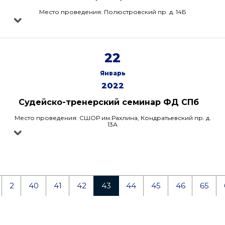
Место проведения: Полюстровский пр. д. 14Б
22
Январь
2022
Судейско-тренерский семинар ФД СПб
Место проведения: СШОР им.Рахлина, Кондратьевский пр. д.
13А
2
40
41
42
43
44
45
46
65