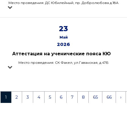
Место проведения: ДС Юбилейный, пр. Добролюбова д.18А
23
Май
2026
Аттестация на ученические пояса КЮ
Место проведения: СК Факел, ул.Гаванская, д.47Б
1
2
3
4
5
6
7
8
65
66
›