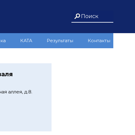
ика
КАТА
Результаты
Контакты
валя
я аллея, д.8.