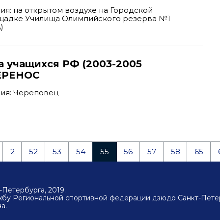
я: на открытом воздухе на Городской
щадке Училища Олимпийского резерва №1
)
а учащихся РФ (2003-2005
ПЕРЕНОС
ия: Череповец
2
52
53
54
55
56
57
58
65
Петербурга, 2019.
ужбу Региональной спортивной федерации дзюдо Санкт-Пете
а.