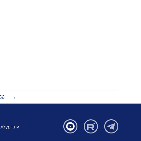
66
›
рбурга и