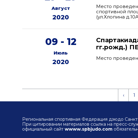
Место проведени
Август
спортивной пло
2020
(ул.Хлопина д.10А
09 - 12
Спартакиад
гг.рожд.) 
Июль
Место проведен
2020
‹
1
Региональная спортивная Федерация дзюдо Санкт-
При цитировании материалов ссылка на пресс-сл
официальный сайт
wwww.spbjudo.com
обязательн