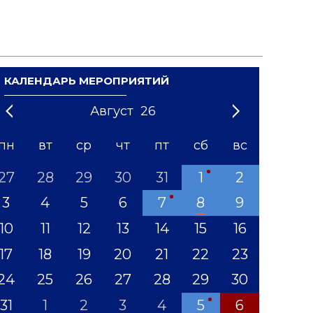
КАЛЕНДАРЬ МЕРОПРИЯТИЙ
Август
26
21
1
'22
2
'23
3
4
'24
5
'25
6
'26
7
'27
8
'28
9
'29
10
'30
11
'31
12
пн
вт
ср
чт
пт
сб
вс
27
28
29
30
31
1
2
3
4
5
6
7
8
9
10
11
12
13
14
15
16
17
18
19
20
21
22
23
24
25
26
27
28
29
30
31
1
2
3
4
5
6