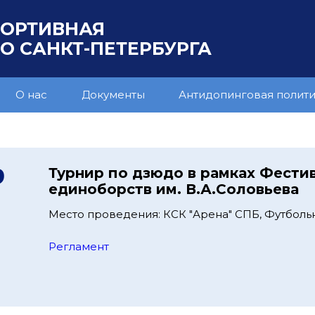
ПОРТИВНАЯ
 САНКТ-ПЕТЕРБУРГА
О нас
Документы
Антидопинговая полит
9
Турнир по дзюдо в рамках Фести
единоборств им. В.А.Соловьева
Место проведения: КСК "Арена" СПБ, Футбольна
Регламент