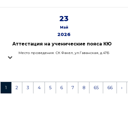
23
Май
2026
Аттестация на ученические пояса КЮ
Место проведения: СК Факел, ул.Гаванская, д.47Б
1
2
3
4
5
6
7
8
65
66
›