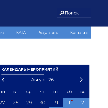
ика
КАТА
Результаты
Контакты
КАЛЕНДАРЬ МЕРОПРИЯТИЙ
Август
26
21
1
'22
2
'23
3
4
'24
5
'25
6
'26
7
'27
8
'28
9
'29
10
'30
11
'31
12
пн
вт
ср
чт
пт
сб
вс
27
28
29
30
31
1
2