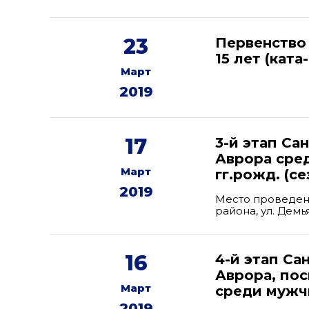
23
Первенство
15 лет (ката
Март
2019
17
3-й этап Са
Аврора сре
Март
гг.рожд. (се
2019
Место проведен
района, ул. Дем
16
4-й этап С
Аврора, по
Март
среди мужчи
2019