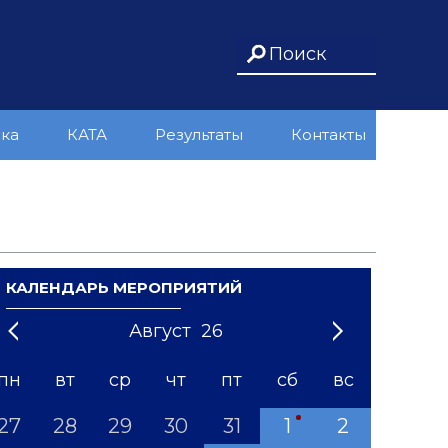
ика
КАТА
Результаты
Контакты
КАЛЕНДАРЬ МЕРОПРИЯТИЙ
Август
26
21
1
'22
2
'23
3
4
'24
5
'25
6
'26
7
'27
8
'28
9
'29
10
'30
11
'31
12
пн
вт
ср
чт
пт
сб
вс
27
28
29
30
31
1
2