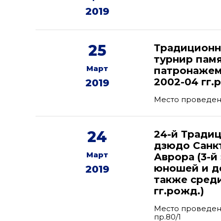
2019
25
Традиционн
турнир памя
Март
патронажем
2002-04 гг.р
2019
Место проведени
24
24-й Тради
дзюдо Санк
Март
Аврора (3-й
юношей и де
2019
также сред
гг.рожд.)
Место проведени
пр.80/1