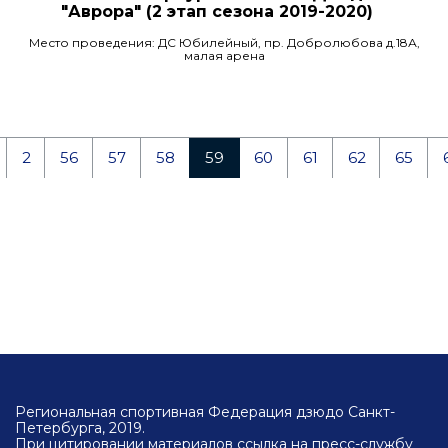
"Аврора" (2 этап сезона 2019-2020)
Место проведения: ДС Юбилейный, пр. Добролюбова д.18А,
малая арена
2
56
57
58
59
60
61
62
65
Региональная спортивная Федерация дзюдо Санкт-
Петербурга, 2019.
При цитировании материалов ссылка на пресс-службу