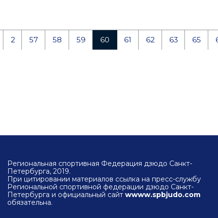
2
57
58
59
60
61
62
63
65
Региональная спортивная Федерация дзюдо Санкт-
Петербурга, 2019.
При цитировании материалов ссылка на пресс-службу
Региональной спортивной федерации дзюдо Санкт-
Петербурга и официальный сайт
wwww.spbjudo.com
обязательна.