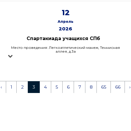
12
Апрель
2026
Спартакиада учащихся СПб
Место проведения: Легкоатлетический манеж, Теннисная
аллея, д.3а
‹
1
2
3
4
5
6
7
8
65
66
›