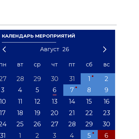
КАЛЕНДАРЬ МЕРОПРИЯТИЙ
Август
26
21
1
'22
2
'23
3
4
'24
5
'25
6
'26
7
'27
8
'28
9
'29
10
'30
11
'31
12
пн
вт
ср
чт
пт
сб
вс
27
28
29
30
31
1
2
3
4
5
6
7
8
9
10
11
12
13
14
15
16
17
18
19
20
21
22
23
24
25
26
27
28
29
30
31
1
2
3
4
5
6