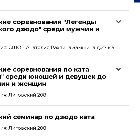
кие соревнования "Легенды
кого дзюдо" среди мужчин и
я: СШОР Анатолия Рахлина Замшина д.27 к.5
кие соревнования по ката
и" среди юношей и девушек до
чин и женщин
ия: Лиговский 208
кий семинар по дзюдо ката
ия: Лиговский 208