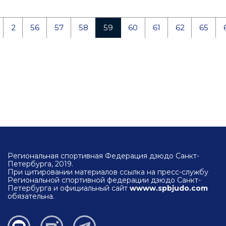
2
56
57
58
59
60
61
62
65
Региональная спортивная Федерация дзюдо Санкт-
Петербурга, 2019.
При цитировании материалов ссылка на пресс-службу
Региональной спортивной федерации дзюдо Санкт-
Петербурга и официальный сайт
wwww.spbjudo.com
обязательна.