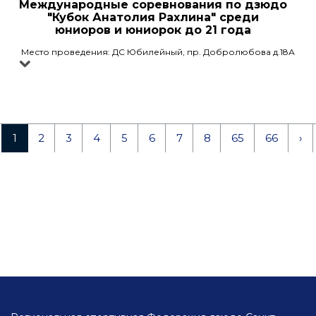
Международные соревнования по дзюдо
"Кубок Анатолия Рахлина" среди
юниоров и юниорок до 21 года
Место проведения: ДС Юбилейный, пр. Добролюбова д.18А
1
2
3
4
5
6
7
8
65
66
›