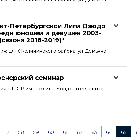
нкт-Петербургской Лиги Дзюдо
реди юношей и девушек 2003-
(сезона 2018-2019)"
я: ЦФК Калининского района, ул. Демьяна
ренерский семинар
я: СШОР им. Рахлина, Кондратьевский пр.,
2
58
59
60
61
62
63
64
65