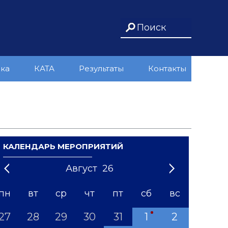
ика
КАТА
Результаты
Контакты
КАЛЕНДАРЬ МЕРОПРИЯТИЙ
Август
26
21
1
'22
2
'23
3
4
'24
5
'25
6
'26
7
'27
8
'28
9
'29
10
'30
11
'31
12
пн
вт
ср
чт
пт
сб
вс
27
28
29
30
31
1
2