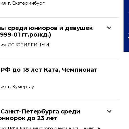
я: г. Екатеринбург
пы среди юниоров и девушек
1999-01 гг.рожд.)
ния: ДС ЮБИЛЕЙНЫЙ
РФ до 18 лет Ката, Чемпионат
я: г. Кумертау
 Санкт-Петербурга среди
юниорок до 23 лет
я: ЦФК Калининского района, ул. Демьяна