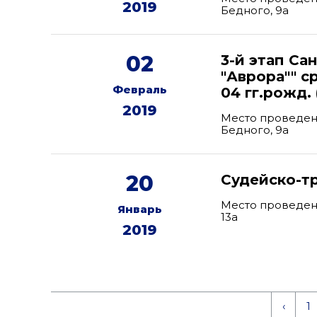
2019
Бедного, 9а
02
3-й этап Са
"Аврора"" с
Февраль
04 гг.рожд. 
2019
Место проведени
Бедного, 9а
20
Судейско-т
Место проведени
Январь
13а
2019
‹
1