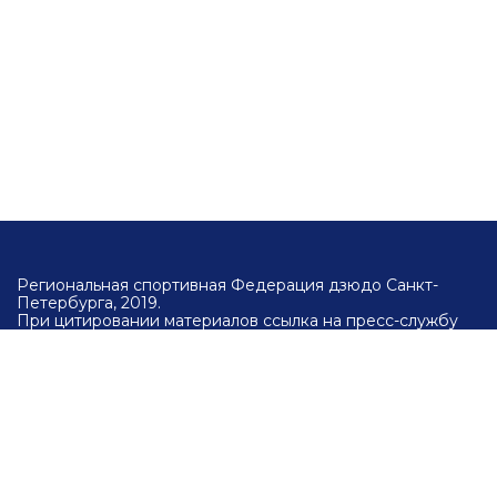
Региональная спортивная Федерация дзюдо Санкт-
Петербурга, 2019.
При цитировании материалов ссылка на пресс-службу
Региональной спортивной федерации дзюдо Санкт-
Петербурга и официальный сайт
wwww.spbjudo.com
обязательна.