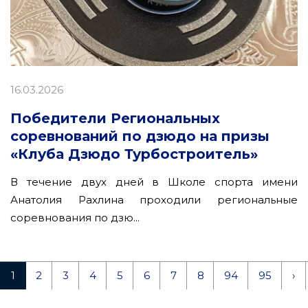
16.03.2026
Победители Региональных
соревнований по дзюдо на призы
«Клуба Дзюдо Турбостроитель»
В течение двух дней в Школе спорта имени
Анатолия Рахлина проходили региональные
соревнования по дзю...
1
2
3
4
5
6
7
8
94
95
›