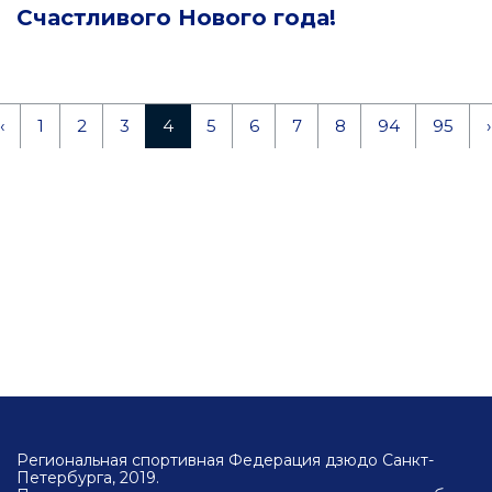
Счастливого Нового года!
‹
1
2
3
4
5
6
7
8
94
95
›
Региональная спортивная Федерация дзюдо Санкт-
Петербурга, 2019.